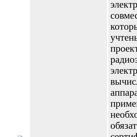
элект
совме
котор
учтен
проек
радио
элект
вычис
аппар
приме
необх
обяза
серти