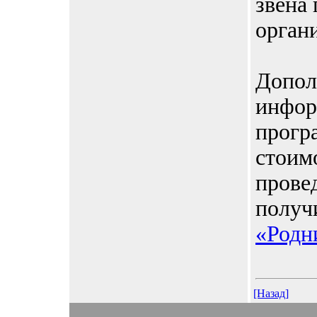
звена
орган
Допол
инфор
прогр
стоим
прове
получ
«Родн
[Назад]