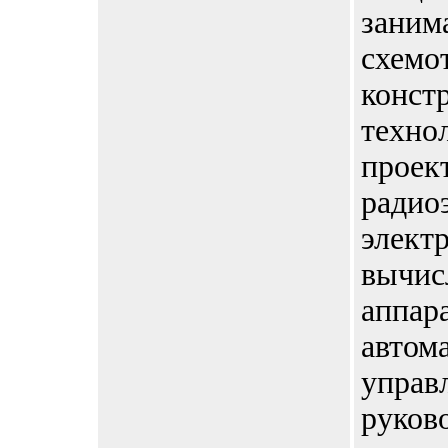
заним
схемо
конст
техно
проек
радио
элект
вычис
аппар
автом
управл
руков