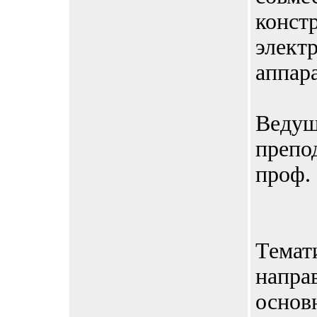
конст
элект
аппар
Веду
препод
проф.
Темат
напра
основ