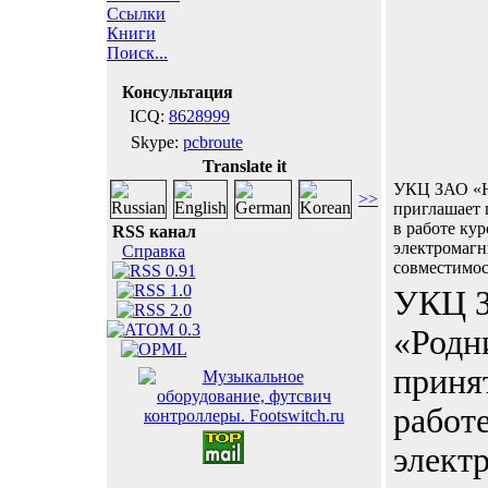
Ссылки
Книги
Поиск...
Консультация
ICQ:
8628999
Skype:
pcbroute
Translate it
УКЦ ЗАО «
>>
приглашает 
в работе кур
RSS канал
электромаг
Справка
совместимос
УКЦ 
«Родн
приня
работе
элект