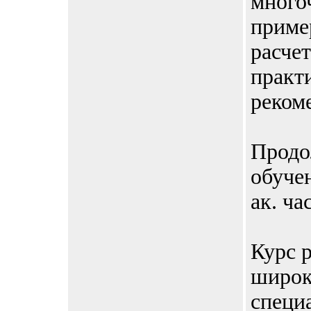
много
приме
расчет
практ
реком
Продо
обуче
ак. ча
Курс 
широк
специ