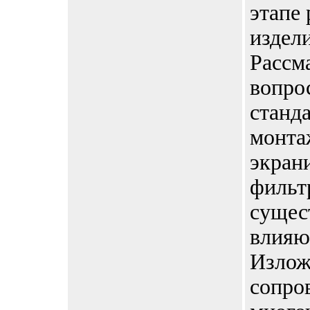
этапе
издели
Рассм
вопро
станд
монта
экран
фильт
сущес
влияю
Излож
сопро