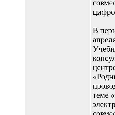
совме
цифро
В пери
апреля
Учебн
консу
центр
«Родн
прово
теме 
элект
совме