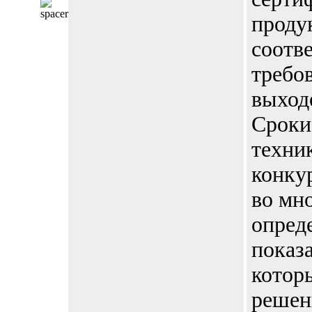
проду
соотв
требо
выход
Сроки
техник
конку
во мн
опред
показ
которы
решен