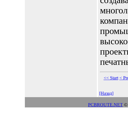
создав
многол
компан
промы
высоко
проект
печатн
<< Start
< Pr
[Назад]
PCBROUTE.NET
© 