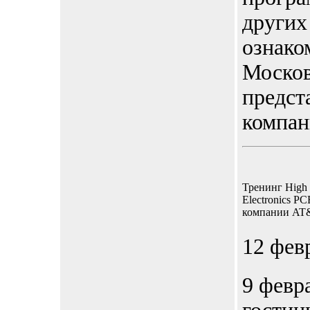
других
ознако
Москов
предст
компа
Тренинг High
Electronics PC
компании AT
12 фев
9 февр