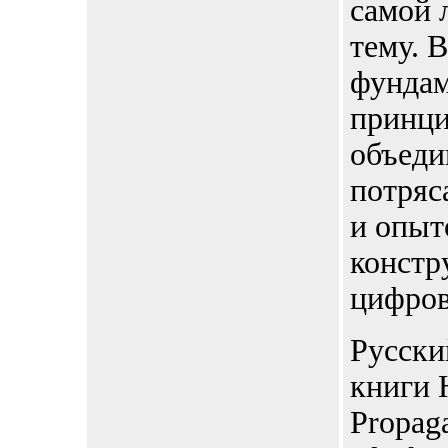
самой 
тему. В
фунда
принци
объеди
потряс
и опыт
констр
цифров
Русски
книги 
Propag