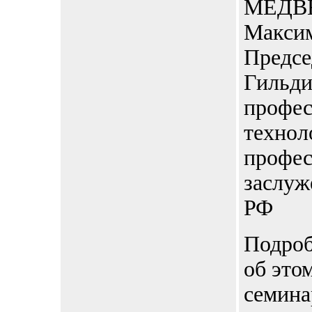
МЕДВЕ
Макси
Предсе
Гильд
профе
техноло
профе
заслуж
РФ
Подро
об это
семина