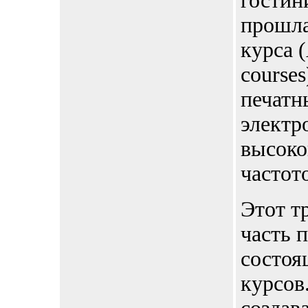
гостин
прошла
курса 
course
печатн
электр
высоко
частот
Этот т
часть 
состоя
курсов