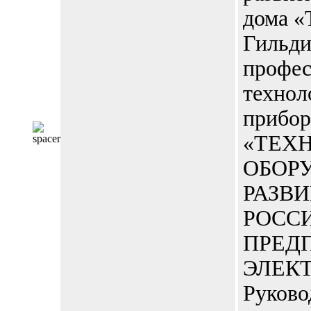
дома «
Гильд
профе
технол
прибор
«ТЕХ
ОБОР
РАЗВ
РОСС
ПРЕД
ЭЛЕК
Руково