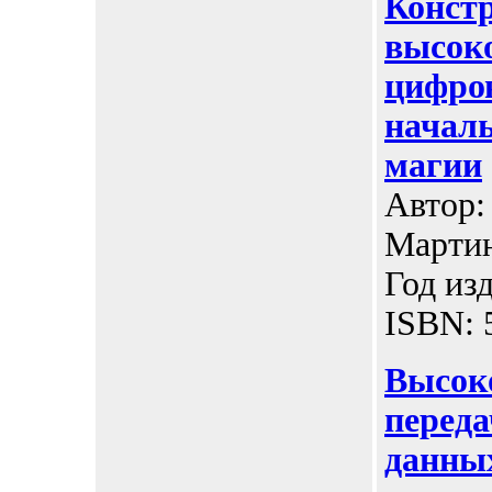
Конст
высок
цифро
начал
магии
Автор:
Мартин
Год изд
ISBN: 
Высок
перед
данны