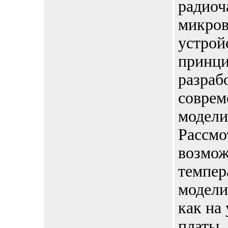
радиоч
микро
устрой
принц
разраб
соврем
модели
Рассмо
возмо
темпер
модели
как на
платы, 