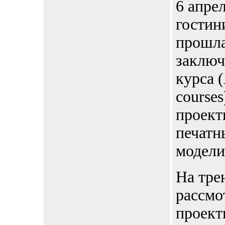
6 апрел
гостин
прошла
заключ
курса 
course
проект
печатн
модели
На тре
рассмо
проект