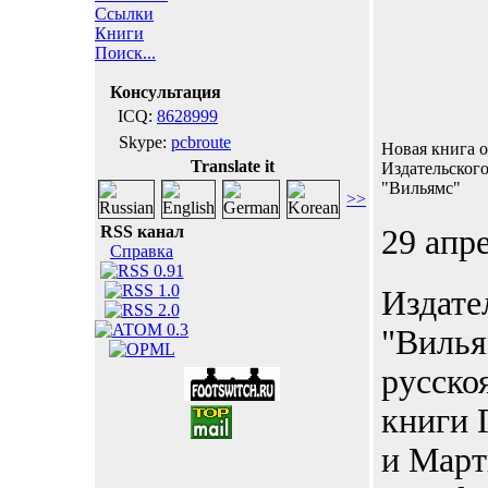
Ссылки
Книги
Поиск...
Консультация
ICQ:
8628999
Skype:
pcbroute
Новая книга о
Translate it
Издательског
"Вильямс"
>>
RSS канал
29 апр
Справка
Издате
"Виль
русско
книги 
и Март