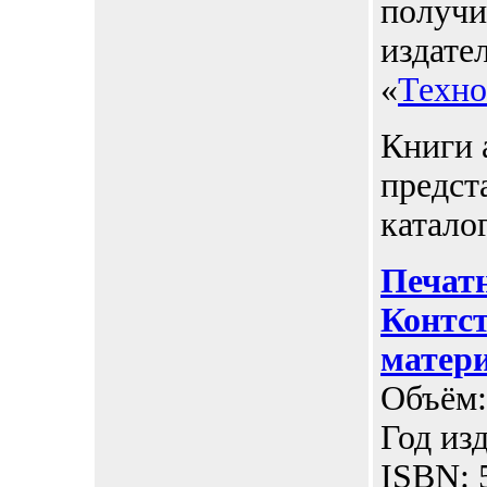
получи
издате
«
Техно
Книги 
предст
катало
Печат
Контс
матер
Объём:
Год изд
ISBN: 