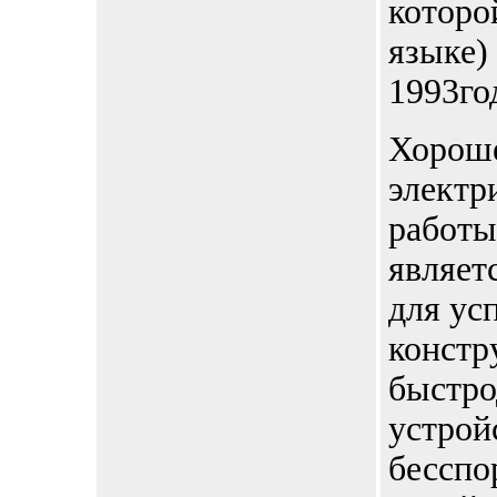
которо
языке)
1993го
Хорош
электр
работы
являет
для ус
констр
быстр
устройс
бесспо