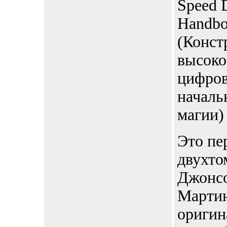
Speed D
Handbo
(Конст
высоко
цифров
началь
магии)
Это пе
двухто
Джонсо
Мартин
оригин