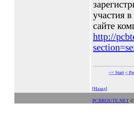
зарегистр
участия в
сайте ком
http://pcb
section=s
<< Start
< Pr
[Назад]
PCBROUTE.NET
© 