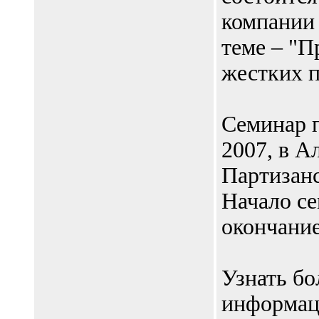
компании 
теме – "П
жестких п
Семинар п
2007, в А
Партизанс
Начало се
окончание
Узнать б
информац