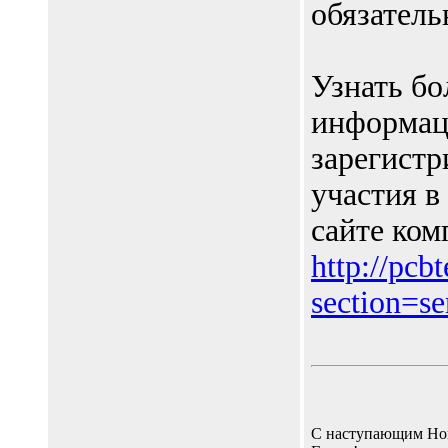
обязатель
Узнать б
информац
зарегистр
участия в
сайте ком
http://pcb
section=s
С наступающим Но