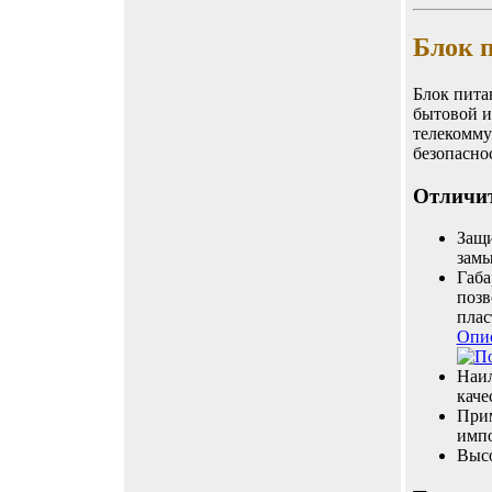
Блок 
Блок пита
бытовой и
телекомму
безопасно
Отличит
Защи
замы
Габа
позв
плас
Опи
Наил
каче
Прим
импо
Выс