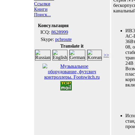
Ссылки
бескорпус
Книги
канальны
Поиск...
Консультация
ИВЭП
ICQ:
8628999
АС-
Skype:
pcbroute
36Вт
Translate it
08, 
стаб
>>
тран
24В 
Возм
плас
корп
вклю
Испо
стан
прои