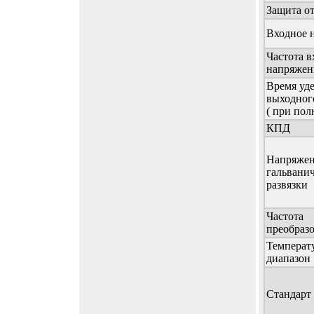
Защита о
Входное 
Частота в
напряжен
Время уд
выходног
( при пол
КПД
Напряже
гальвани
развязки
Частота
преобраз
Температ
диапазон
Стандарт