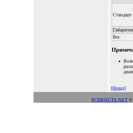
Стандар
Габаритн
Вес
Примеч
Возм
рас
диап
[Назад]
PCBROUTE.NET
© 