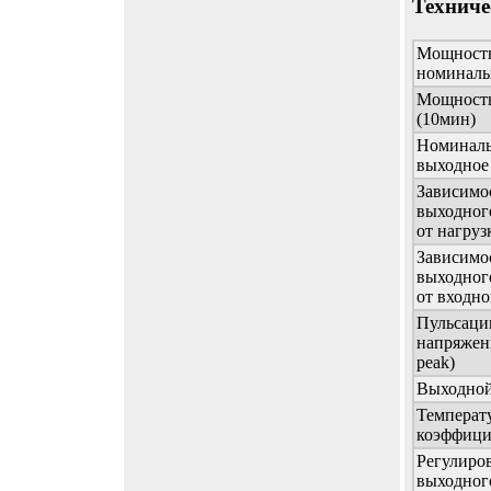
Техниче
Мощност
номиналь
Мощность
(10мин)
Номиналь
выходное
Зависимо
выходног
от нагруз
Зависимо
выходног
от входно
Пульсаци
напряжени
peak)
Выходной 
Температ
коэффици
Регулиро
выходног