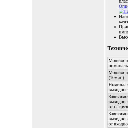
плас
Опи
Наил
каче
Прим
импо
Выс
Техниче
Мощност
номиналь
Мощность
(10мин)
Номиналь
выходное
Зависимо
выходног
от нагруз
Зависимо
выходног
от входно