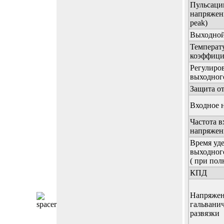
Пульсаци
напряжени
peak)
Выходной 
Температ
коэффици
Регулиро
выходног
Защита о
Входное 
Частота в
напряжен
Время уд
выходног
( при пол
КПД
Напряже
гальвани
развязки