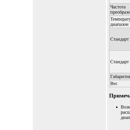
Частота
преобраз
Температ
диапазон
Стандарт
Стандар
Габаритн
Вес
Примеч
Возм
рас
диап