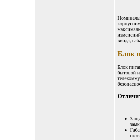
Номинальн
корпусном
максималь
изменений
ввода, га
Блок п
Блок пита
бытовой и
телекомму
безопасно
Отличит
Защи
замы
Габа
позв