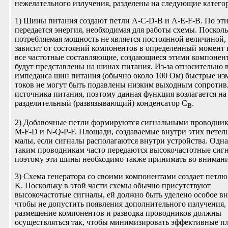
нежелательного излучения, разделены на следующие катего
1) Шины питания создают петли A-C-D-B и A-E-F-B. По эт
передается энергия, необходимая для работы схемы. Поскол
потребляемая мощность не является постоянной величиной, 
зависит от состояний компонентов в определенный момент 
все частотные составляющие, создающиеся этими компонен
будут представлены на шинах питания. Из-за относительно 
импеданса шин питания (обычно около 100 Ом) быстрые из
токов не могут быть подавлены низким выходным сопроти
источника питания, поэтому данная функция возлагается на
разделительный (развязывающий) конденсатор C
.
B
2) Добавочные петли формируются сигнальными проводник
M-F-D и N-Q-P-F. Площади, создаваемые внутри этих петел
малы, если сигналы располагаются внутри устройства. Одна
таким проводникам часто передаются высокочастотные сиг
поэтому эти шины необходимо также принимать во внимани
3) Схема генератора со своими компонентами создает петлю
K. Поскольку в этой части схемы обычно присутствуют
высокочастотые сигналы, ей должно быть уделено особое в
чтобы не допустить появления дополнительного излучения, 
размещение компонентов и разводка проводников должны
осуществляться так, чтобы минимизировать эффективные п