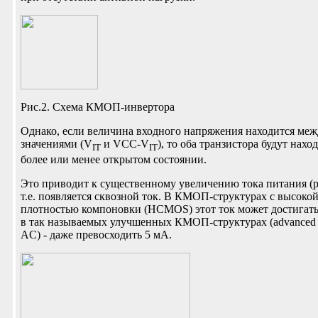
Рис.2. Схема КМОП-инвертора
Однако, если величина входного напряжения находится меж
значениями (V
и VCC-V
), то оба транзистора будут нахо
IT
IT
более или менее открытом состоянии.
Это приводит к существенному увеличению тока питания (ри
т.е. появляется сквозной ток. В КМОП-структурах с высоко
плотностью компоновки (HCMOS) этот ток может достигать
в так называемых улучшенных КМОП-структурах (advance
AC) - даже превосходить 5 мА.