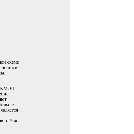
мой схеме
енения в
сы,
ам КМОП
ение
яют
 больше
 является
в от 5 до