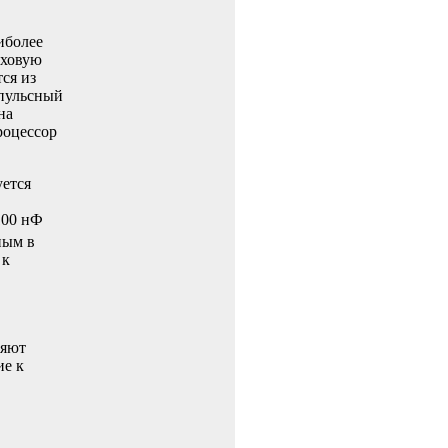
иболее
еховую
ся из
мпульсный
на
роцессор
ется
100 нФ
ным в
 к
ляют
ие к