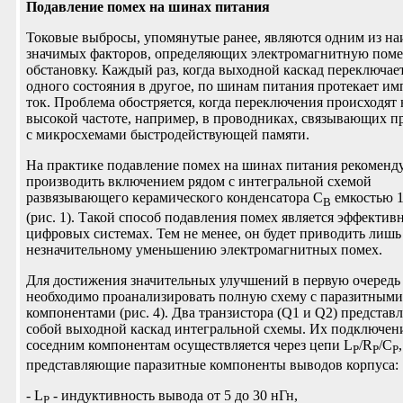
Подавление помех на шинах питания
Токовые выбросы, упомянутые ранее, являются одним из на
значимых факторов, определяющих электромагнитную пом
обстановку. Каждый раз, когда выходной каскад переключает
одного состояния в другое, по шинам питания протекает и
ток. Проблема обостряется, когда переключения происходят 
высокой частоте, например, в проводниках, связывающих п
с микросхемами быстродействующей памяти.
На практике подавление помех на шинах питания рекоменду
производить включением рядом с интегральной схемой
развязывающего керамического конденсатора C
емкостью 
B
(рис. 1). Такой способ подавления помех является эффектив
цифровых системах. Тем не менее, он будет приводить лишь
незначительному уменьшению электромагнитных помех.
Для достижения значительных улучшений в первую очередь
необходимо проанализировать полную схему с паразитными
компонентами (рис. 4). Два транзистора (Q1 и Q2) представ
собой выходной каскад интегральной схемы. Их подключен
соседним компонентам осуществляется через цепи L
/R
/C
,
P
P
P
представляющие паразитные компоненты выводов корпуса:
- L
- индуктивность вывода от 5 до 30 нГн,
P