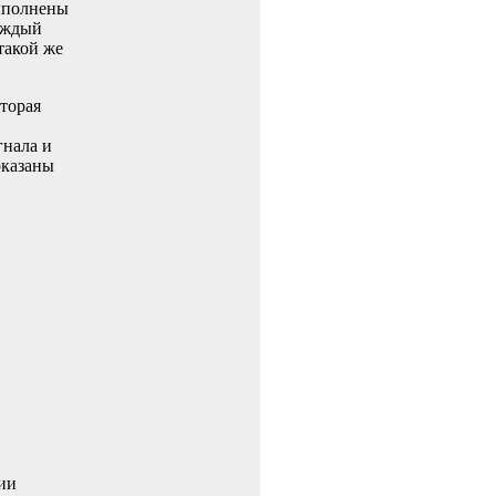
ыполнены
аждый
такой же
торая
гнала и
оказаны
ии