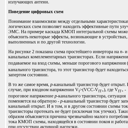
излучающих антенн.
Поведение цифровых схем
Понимание взаимосвязи между отдельными характеристика
логических схем позволяет находить эффективные пути ул
ЭМС. На примере каскада КМОП интегральной схемы мож
объяснить некоторые эффекты, возникающие в устройствах,
выполненных и по другой технологии.
На рисунке 2 показана схема простейшего инвертора на
n
- 
канальных комплементарных транзисторах. Если напряжен
подаваемое на вход схемы, меньше порогового напряжения 
канального транзистора, то этот транзистор будет находиться
запертом состоянии.
В то же самое время,
p
-канальный транзистор будет открыт.
случае, при входном напряжении V
>(VCC-V
), где V
-
I
IT+
IT+
пороговое напряжение
p
-канального транзистора, ситуация
поменяется на обратную -
p
-канальный транзистор будет зап
канальный открыт. И в том, и в другом состоянии схемы ток
транзисторы протекать не будет (исключая ток утечки). Так
образом объясняется причина чрезвычайно малого потребля
тока КМОП схемы, находящейся в состоянии покоя и работ
при отсутствии активной нагрузки.