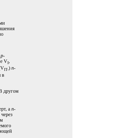
ми
учшения
но
и
p
-
ие V
,
I
(V
)
n
-
IT-
 в
 В другом
ерт, а
n
-
 через
им
емого
ающей