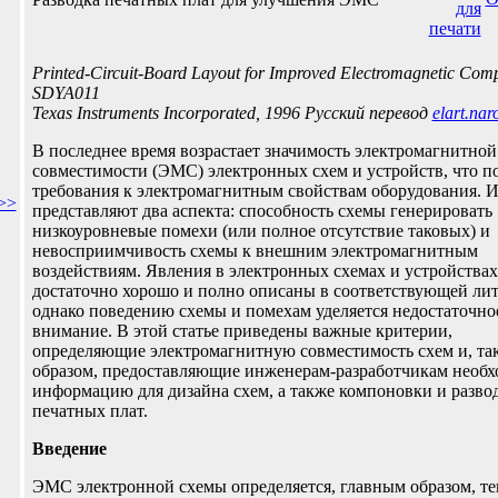
Printed-Circuit-Board Layout for Improved Electromagnetic Compa
SDYA011
Texas Instruments Incorporated, 1996 Русский перевод
elart.nar
В последнее время возрастает значимость электромагнитной
совместимости (ЭМС) электронных схем и устройств, что 
требования к электромагнитным свойствам оборудования. И
>>
представляют два аспекта: способность схемы генерировать
низкоуровневые помехи (или полное отсутствие таковых) и
невосприимчивость схемы к внешним электромагнитным
воздействиям. Явления в электронных схемах и устройствах
достаточно хорошо и полно описаны в соответствующей лит
однако поведению схемы и помехам уделяется недостаточно
внимание. В этой статье приведены важные критерии,
определяющие электромагнитную совместимость схем и, та
образом, предоставляющие инженерам-разработчикам необ
информацию для дизайна схем, а также компоновки и разво
печатных плат.
Введение
ЭМС электронной схемы определяется, главным образом, те