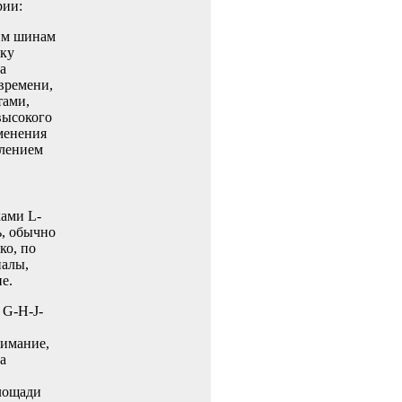
рии:
им шинам
ьку
а
времени,
тами,
высокого
менения
влением
ами L-
ь, обычно
ко, по
налы,
е.
 G-H-J-
нимание,
а
лощади