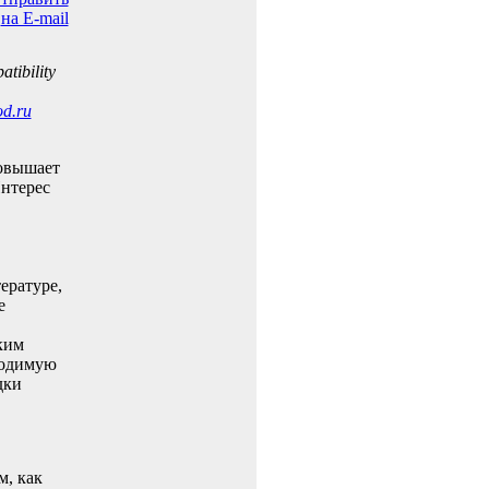
tibility
od.ru
повышает
нтерес
ературе,
е
ким
ходимую
дки
м, как