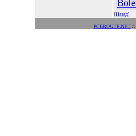
Bole
[Назад]
PCBROUTE.NET
© 