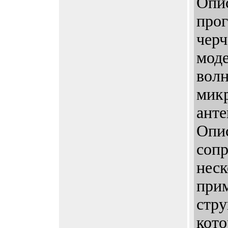
Опи
про
черч
мод
вол
мик
анте
Опи
сопр
нес
при
стру
кото