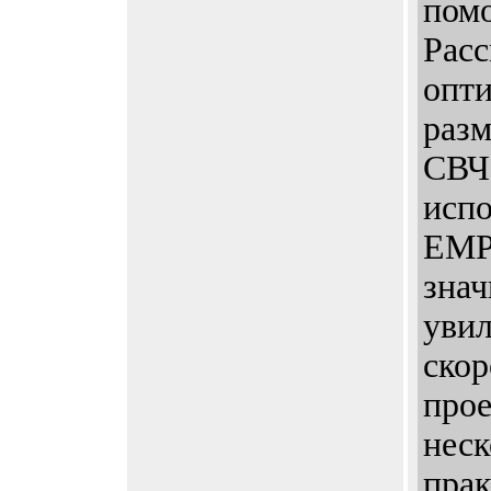
пом
Расс
опт
разм
СВЧ-
испо
EMP
знач
уви
скор
прое
неск
пра