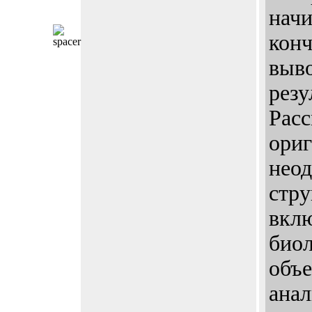
начи
конч
выв
резу
Расс
ори
нео
стру
вкл
биол
объе
анал