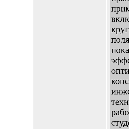
прим
вкл
круг
поля
пока
эфф
опт
конс
инж
тех
рабо
студ