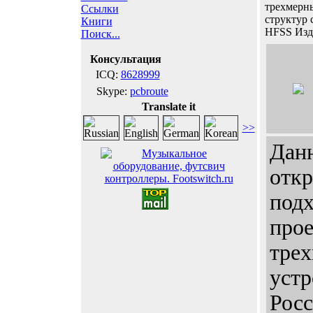
трехмерн
Ссылки
структур
Книги
HFSS Изд
Поиск...
Консультация
ICQ:
8628999
Skype:
pcbroute
Translate it
>>
Данн
отк
подх
про
тре
устр
Росс