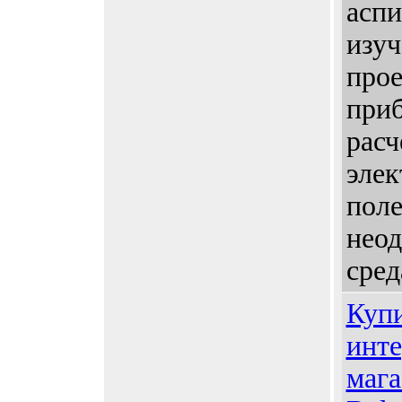
аспи
изу
про
приб
расч
эле
поле
нео
сред
Купи
инте
мага